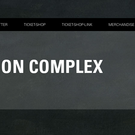
TTER
TICKET-SHOP
TICKET-SHOP-LINK
MERCHANDISE
ION COMPLEX