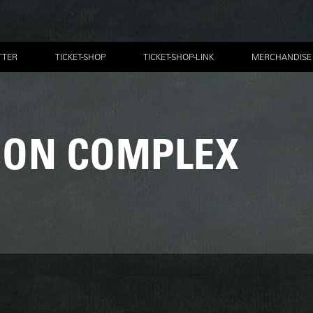
TTER
TICKET-SHOP
TICKET-SHOP-LINK
MERCHANDISE
ION COMPLEX