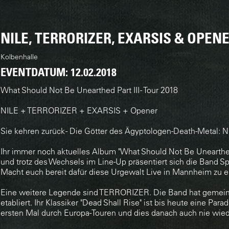
NILE, TERRORIZER, EXARSIS & OPEN
Kolbenhalle
EVENTDATUM:
12.02.2018
What Should Not Be Unearthed Part III - Tour 2018
NILE + TERRORIZER + EXARSIS + Opener
Sie kehren zurück - Die Götter des Ägyptologen-Death-Metal: N
Ihr immer noch aktuelles Album "What Should Not Be Unearthe
und trotz des Wechsels im Line-Up präsentiert sich die Band S
Macht euch bereit dafür diese Urgewalt Live in Mannheim zu e
Eine weitere Legende sind TERRORIZER. Die Band hat gemei
etabliert. Ihr Klassiker "Dead Shall Rise" ist bis heute eine Par
ersten Mal durch Europa-Touren und dies danach auch nie wied