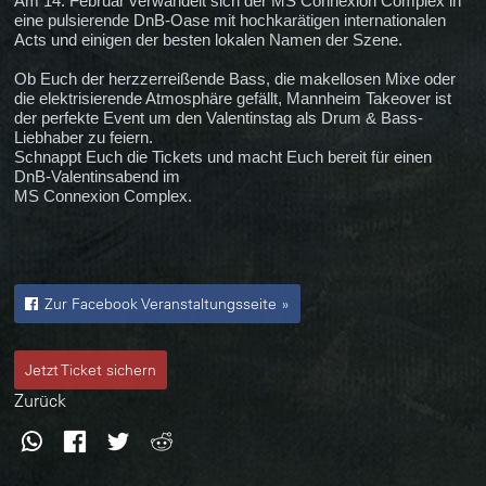
Am 14. Februar verwandelt sich der MS Connexion Complex in
eine pulsierende DnB-Oase mit hochkarätigen internationalen
Acts und einigen der besten lokalen Namen der Szene.
Ob Euch der herzzerreißende Bass, die makellosen Mixe oder
die elektrisierende Atmosphäre gefällt, Mannheim Takeover ist
der perfekte Event um den Valentinstag als Drum & Bass-
Liebhaber zu feiern.
Schnappt Euch die Tickets und macht Euch bereit für einen
DnB-Valentinsabend im
MS Connexion Complex.
Zur Facebook Veranstaltungsseite »
Jetzt Ticket sichern
Zurück
WhatsApp
Facebook
Twitter
Reddit