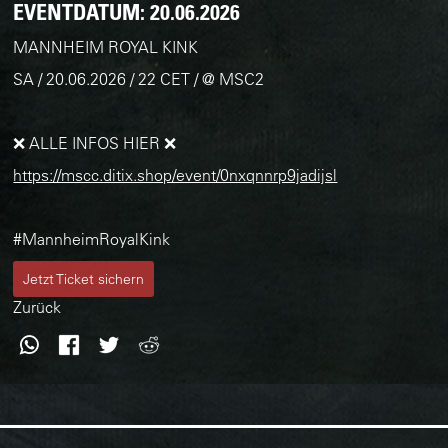
EVENTDATUM:
20.06.2026
MANNHEIM ROYAL KINK
SA / 20.06.2026 / 22 CET / @ MSC2
❌ ALLE INFOS HIER ❌
https://mscc.ditix.shop/event/0nxqnnrp9jadijsl
#MannheimRoyalKink
Jetzt Ticket sichern
Zurück
WhatsApp
Facebook
Twitter
Reddit