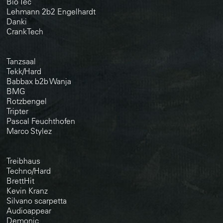
Bio Tec
Lehmann 2b2 Engelhardt
Danki
CrankTech
Tanzsaal
Tekk/Hard
Babbax b2b Wanja
BMG
Rotzbengel
Tripter
Pascal Feuchthofen
Marco Stylez
Treibhaus
Techno/Hard
BrettHit
Kevin Kranz
Silvano scarpetta
Audioappear
Demonic